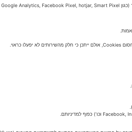
מות.
.