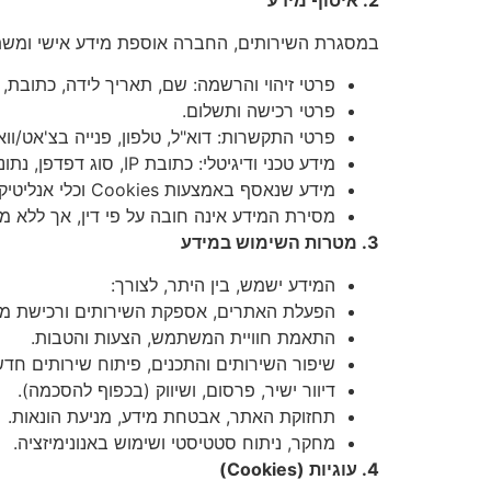
2. איסוף מידע
במסגרת השירותים, החברה אוספת מידע אישי ומשתמש
פרטי זיהוי והרשמה: שם, תאריך לידה, כתובת, 
פרטי רכישה ותשלום.
פרטי התקשרות: דוא"ל, טלפון, פנייה בצ'אט/וו
מידע טכני ודיגיטלי: כתובת IP, סוג דפדפן, נתוני גלישה.
מידע שנאסף באמצעות Cookies וכלי אנליטיקה.
מסירת המידע אינה חובה על פי דין, אך ללא מי
3. מטרות השימוש במידע
המידע ישמש, בין היתר, לצורך:
הפעלת האתרים, אספקת השירותים ורכישת מו
התאמת חוויית המשתמש, הצעות והטבות.
שיפור השירותים והתכנים, פיתוח שירותים חדש
דיוור ישיר, פרסום, ושיווק (בכפוף להסכמה).
תחזוקת האתר, אבטחת מידע, מניעת הונאות.
מחקר, ניתוח סטטיסטי ושימוש באנונימיזציה.
4. עוגיות (Cookies)