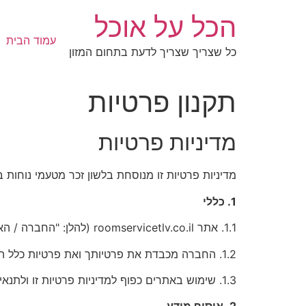
לג
הכל על אוכל
תוכן
עמוד הבית
כל שצריך שצריך לדעת בתחום המזון
תקנון פרטיות
מדיניות פרטיות
מדיניות פרטיות זו מנוסחת בלשון זכר מטעמי נוחות 
1. כללי
1.1. אתר roomservicetlv.co.il (להלן: "החברה / האתר")
1.2. החברה מכבדת את פרטיותך ואת פרטיות כלל המשתמשים באתריה ובשירותיה (להלן: "המשתמשים").
1.3. שימוש באתרים כפוף למדיניות פרטיות זו ולתנאי השימוש המפורסמים בהם. המשך שימושך באתר מהווה הסכמה למדיניות זו ולעדכוניה.