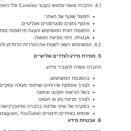
4.1. החברה עושה שימוש בקבצי Cookies וכלי ניטור (כגון Google Analytics, Facebook Pixel, hotjar, Smart Pixel ועוד) לצורך:
תפעול שוטף של האתר.
איסוף נתונים סטטיסטיים ואנליטיים.
התאמת חווית המשתמש והצגת פרסומות מותא
אבטחה, זיהוי ומניעת הונאות.
4.2. המשתמש רשאי לשנות את הגדרות הדפדפן ולחסום Cookies, אולם ייתכן כי חלק מהשירותים לא יפעלו כראוי.
5. מסירת מידע לצדדים שלישיים
החברה עשויה להעביר מידע:
בהסכמת המשתמש.
לצורך אספקת שירותים ושיתופי פעולה עסקיים.
בשל הוראות חוק/צו שיפוטי.
לצורך מניעת נזק או הונאה.
במקרה של שינוי שליטה בחברה (מיזוג/רכישה)
שימוש באתרים חיצוניים (Facebook, Instagram, YouTube וכו') כפוף למדיניותם.
6. אבטחת מידע