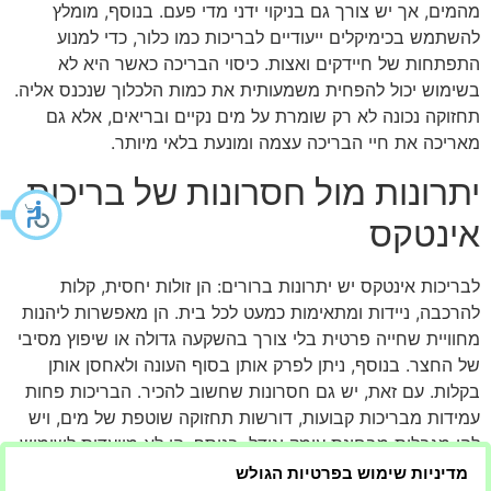
מהמים, אך יש צורך גם בניקוי ידני מדי פעם. בנוסף, מומלץ
להשתמש בכימיקלים ייעודיים לבריכות כמו כלור, כדי למנוע
התפתחות של חיידקים ואצות. כיסוי הבריכה כאשר היא לא
בשימוש יכול להפחית משמעותית את כמות הלכלוך שנכנס אליה.
תחזוקה נכונה לא רק שומרת על מים נקיים ובריאים, אלא גם
מאריכה את חיי הבריכה עצמה ומונעת בלאי מיותר.
יתרונות מול חסרונות של בריכות
אינטקס
לבריכות אינטקס יש יתרונות ברורים: הן זולות יחסית, קלות
להרכבה, ניידות ומתאימות כמעט לכל בית. הן מאפשרות ליהנות
מחוויית שחייה פרטית בלי צורך בהשקעה גדולה או שיפוץ מסיבי
של החצר. בנוסף, ניתן לפרק אותן בסוף העונה ולאחסן אותן
בקלות. עם זאת, יש גם חסרונות שחשוב להכיר. הבריכות פחות
עמידות מבריכות קבועות, דורשות תחזוקה שוטפת של מים, ויש
להן מגבלות מבחינת עומק וגודל. בנוסף, הן לא מיועדות לשימוש
אינטנסיבי לאורך כל השנה. הבנת היתרונות והחסרונות מאפשרת
מדיניות שימוש בפרטיות הגולש