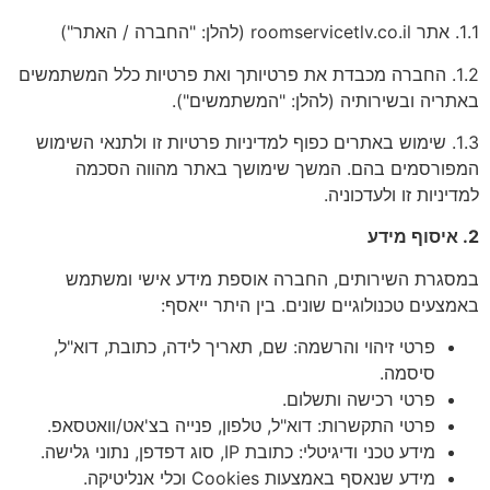
1.1. אתר roomservicetlv.co.il (להלן: "החברה / האתר")
1.2. החברה מכבדת את פרטיותך ואת פרטיות כלל המשתמשים
באתריה ובשירותיה (להלן: "המשתמשים").
1.3. שימוש באתרים כפוף למדיניות פרטיות זו ולתנאי השימוש
המפורסמים בהם. המשך שימושך באתר מהווה הסכמה
למדיניות זו ולעדכוניה.
2. איסוף מידע
במסגרת השירותים, החברה אוספת מידע אישי ומשתמש
באמצעים טכנולוגיים שונים. בין היתר ייאסף:
פרטי זיהוי והרשמה: שם, תאריך לידה, כתובת, דוא"ל,
סיסמה.
פרטי רכישה ותשלום.
פרטי התקשרות: דוא"ל, טלפון, פנייה בצ'אט/וואטסאפ.
מידע טכני ודיגיטלי: כתובת IP, סוג דפדפן, נתוני גלישה.
מידע שנאסף באמצעות Cookies וכלי אנליטיקה.