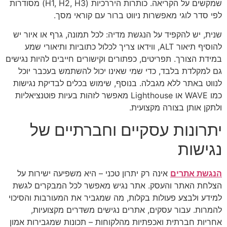
שמקשים על הקריאה. כותרות היררכיות (H1, H2, H3) מסודרות
לפי סדר לוגי מאפשרות ניווט ברור עם קוראי מסך.
שנית, יש להקפיד על הנגשת מדיה: לכל תמונה, גרף או איור יש
להוסיף תיאור ALT, ווידאו צריך לכלול כתוביות ותיאורי שמע
במידת הצורך. תפריטים, כפתורים וקישורים חייבים להיות נגישים
גם למקלדת בלבד, כדי שמי שאינו יכול להשתמש בעכבר יוכל
לנווט באתר ללא מגבלה. בנוסף, שימוש בכלים לבדיקת נגישות
כמו WAVE או Lighthouse מאפשר לזהות בעיות פוטנציאליות
ולתקן אותן בצורה מקצועית.
יתרונות עסקיים וחברתיים של
נגישות
הנגשת אתרים
אינה רק יתרון טכני – היא משפיעה ישירות על
הצלחת האתר והעסק. אתר נגיש מאפשר לכל המבקרים לגשת
למידע ולבצע פעולות בקלות, מה שמגביר את המעורבות והסיכוי
להמרות. עבור עסקים, אתרים נגישים משדרים מקצועיות,
אחריות חברתית ואכפתיות מהלקוחות – תכונות שמגבירות אמון