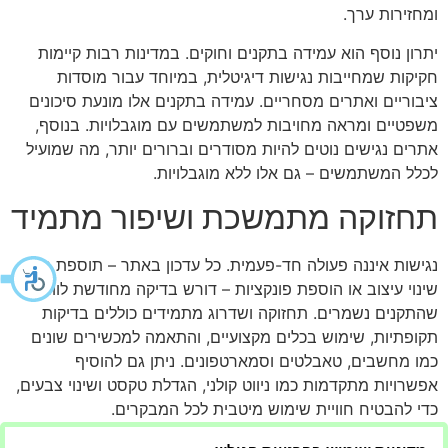
ומחזירות ערך.
יתרון נוסף הוא עמידה בתקנים וחוקים. במדינות רבות קיימות
חקיקות שמחייבות נגישות דיגיטלית, במיוחד עבור מוסדות
ציבוריים ואתרים מסחריים. עמידה בתקנים אלו מונעת סיכונים
משפטיים ומראה מחויבות למשתמשים עם מוגבלויות. בנוסף,
אתרים נגישים נוטים להיות מסודרים וברורים יותר, מה שמועיל
לכלל המשתמשים – גם אלו ללא מוגבלויות.
תחזוקה מתמשכת ושיפור מתמיד
נגישות איננה פעולה חד-פעמית. כל עדכון באתר – תוספת תוכן,
שינוי עיצוב או הוספת פונקציות – דורש בדיקה מחודשת לוודא
שהתקנים נשמרים. תחזוקה ושדרוג מתמידים כוללים בדיקות
תקופתיות, שימוש בכלים מקצועיים, והתאמה למכשירים שונים
כמו מחשבים, טאבלטים וסמארטפונים. ניתן גם להוסיף
אפשרויות מתקדמות כמו ניווט קולני, הגדלת טקסט ושינוי צבעים,
כדי להבטיח חוויית שימוש מיטבית לכל המבקרים.
לסיכום, הנגשת אתר היא השקעה שמחזירה ערך משמעותי – היא