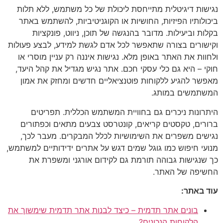
נגישות דיגיטלית מתייחסת ליכולת של כל משתמש, ללא תלות
ביכולותיו הפיזיות, החושיות או הקוגניטיביות, להשתמש באתר
בקלות וביעילות. מדובר בהנגשה של תוכן, ניווט, פונקציות
וקישורים בצורה שתאפשר לכל אדם לגשת למידע, לבצע פעולות
ולחוות את האתר באופן מלא. נגישות איננה רק עניין מוסרי או
חוקי – היא גם כלי עסקי חכם. אתר נגיש מגדיל את קהל היעד,
מאפשר להגיע ללקוחות פוטנציאליים חדשים ומחזק את אמון
המשתמשים במותג.
היתרונות ניכרים גם בחוויית המשתמש הכללית. תפריטים
ברורים, טקסטים קריאים, קונטרסט צבעים מתאים וכפתורים
נגישים משפרים את השימושיות לכלל המבקרים. מעבר לכך,
מנועי חיפוש כמו גוגל שמים דגש על אתרים ידידותיים למשתמש,
כך שנגישות גבוהה תורמת גם לקידום אורגני ומשפרת את
החשיפה של האתר.
עוד באתר:
בונים אתר תדמית – כיצד לבנות אתר תדמית שימשוך את
הלקוחות הנכונים?