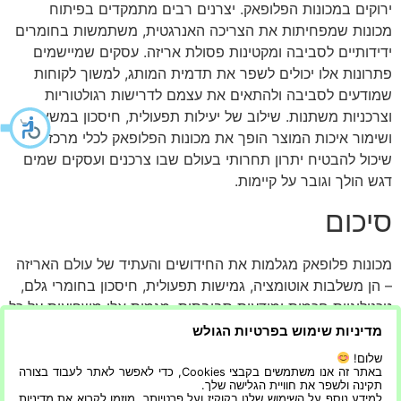
ירוקים במכונות הפלופאק. יצרנים רבים מתמקדים בפיתוח
מכונות שמפחיתות את הצריכה האנרגטית, משתמשות בחומרים
ידידותיים לסביבה ומקטינות פסולת אריזה. עסקים שמיישמים
פתרונות אלו יכולים לשפר את תדמית המותג, למשוך לקוחות
שמודעים לסביבה ולהתאים את עצמם לדרישות רגולטוריות
וצרכניות משתנות. שילוב של יעילות תפעולית, חיסכון במשאבים
ושימור איכות המוצר הופך את מכונות הפלופאק לכלי מרכזי
שיכול להבטיח יתרון תחרותי בעולם שבו צרכנים ועסקים שמים
דגש הולך וגובר על קיימות.
סיכום
מכונות פלופאק מגלמות את החידושים והעתיד של עולם האריזה
– הן משלבות אוטומציה, גמישות תפעולית, חיסכון בחומרי גלם,
טכנולוגיות חכמות ומודעות סביבתית. מגמות אלו משפיעות על כל
עסק, גדול כקטן, ומאפשרות לשפר תפוקה, רווחיות ואחידות
מדיניות שימוש בפרטיות הגולש
האריזה, תוך חיזוק המותג וחוויית הלקוח. מי שמשקיע במכונת
שלום!
פלופאק מודרנית מותאמת לצרכים הספציפיים של העסק לא רק
באתר זה אנו משתמשים בקבצי Cookies, כדי לאפשר לאתר לעבוד בצורה
תקינה ולשפר את חוויית הגלישה שלך.
מייעל את העבודה אלא גם מבצע מהלך אסטרטגי שמבטיח יתרון
למידע נוסף על השימוש שלנו בקוקיז ועל פרטיותך, מוזמן לקרוא את מדיניות