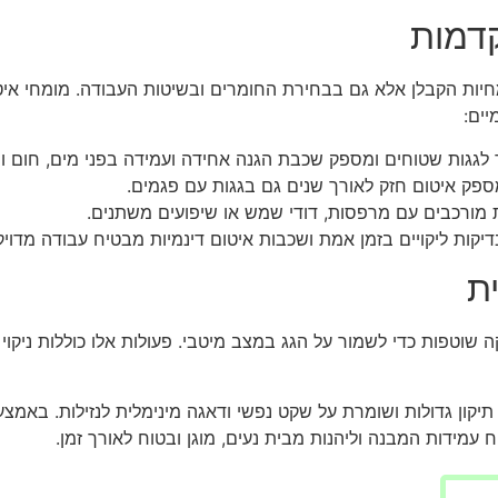
קדמות
יות הקבלן אלא גם בבחירת החומרים ובשיטות העבודה. מומחי איט
יים:
ד לגגות שטוחים ומספק שכבת הגנה אחידה ועמידה בפני מים, חום ו
מספק איטום חזק לאורך שנים גם בגגות עם פגמים.
 מורכבים עם מרפסות, דודי שמש או שיפועים משתנים.
קות ליקויים בזמן אמת ושכבות איטום דינמיות מבטיח עבודה מדויקת
ת
שוטפות כדי לשמור על הגג במצב מיטבי. פעולות אלו כוללות ניקוי הגג
תיקון גדולות ושומרת על שקט נפשי ודאגה מינימלית לנזילות. באמצעות
מידות המבנה וליהנות מבית נעים, מוגן ובטוח לאורך זמן.