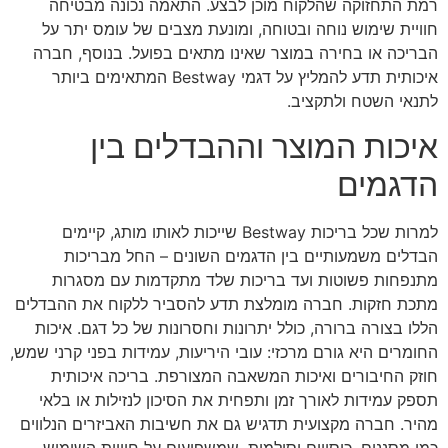
רמת התחזוקה שהלקוח מוכן לבצע. התאמה נכונה מבטיחה
חוויית שימוש נוחה ובטוחה, ומונעת מצבים של עומס יתר על
הבריכה או בחירה במוצר שאינו מתאים בפועל. בנוסף, חברה
איכותית תדע להמליץ על דגמי Bestway המתאימים ביותר
לתנאי השטח ולתקציב.
איכות המוצר וההבדלים בין
הדגמים
למרות שכל בריכות Bestway שייכות לאותו מותג, קיימים
הבדלים משמעותיים בין הדגמים השונים – החל מבריכות
מתנפחות פשוטות ועד בריכות שלד מתקדמות עם מסגרות
מתכת חזקות. חברה מומלצת תדע להסביר ללקוח את ההבדלים
הללו בצורה ברורה, כולל יתרונות וחסרונות של כל דגם. איכות
החומרים היא גורם מרכזי: עובי היריעות, עמידות בפני קרני שמש,
חוזק החיבורים ואיכות המשאבה המצורפת. בריכה איכותית
תספק עמידות לאורך זמן ותפחית את הסיכון לנזילות או בלאי
מהיר. חברה מקצועית תדגיש גם את חשיבות האביזרים הנלווים
כמו מסננים, כיסויים וסולמות, שמשפיעים על חוויית השימוש