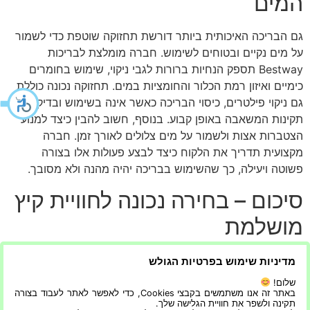
המים
גם הבריכה האיכותית ביותר דורשת תחזוקה שוטפת כדי לשמור
על מים נקיים ובטוחים לשימוש. חברה מומלצת לבריכות
Bestway תספק הנחיות ברורות לגבי ניקוי, שימוש בחומרים
כימיים ואיזון רמת הכלור והחומציות במים. תחזוקה נכונה כוללת
גם ניקוי פילטרים, כיסוי הבריכה כאשר אינה בשימוש ובדיקת
תקינות המשאבה באופן קבוע. בנוסף, חשוב להבין כיצד למנוע
הצטברות אצות ולשמור על מים צלולים לאורך זמן. חברה
מקצועית תדריך את הלקוח כיצד לבצע פעולות אלו בצורה
פשוטה ויעילה, כך שהשימוש בבריכה יהיה מהנה ולא מסובך.
סיכום – בחירה נכונה לחוויית קיץ
מושלמת
בחירה של חברה מומלצת לבריכת Bestway היא המפתח
מדיניות שימוש בפרטיות הגולש
לחוויית קיץ איכותית, נוחה ובטוחה. כאשר משלבים התאמה נכונה
שלום!
לצרכים, הבנה של איכות הדגמים, שירות מקצועי ותחזוקה נכונה,
באתר זה אנו משתמשים בקבצי Cookies, כדי לאפשר לאתר לעבוד בצורה
תקינה ולשפר את חוויית הגלישה שלך.
ניתן ליהנות מבריכה ביתית שמספקת הנאה לאורך זמן. בסופו של