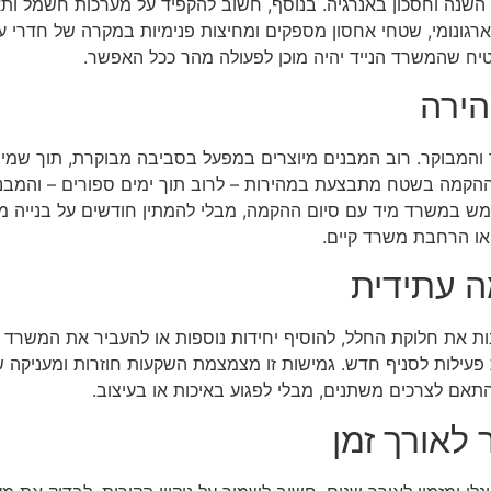
השנה וחסכון באנרגיה. בנוסף, חשוב להקפיד על מערכות חשמל ותאור
רגונומי, שטחי אחסון מספקים ומחיצות פנימיות במקרה של חדרי עב
יח שהמשרד הנייד יהיה מוכן לפעולה מהר ככל האפשר.
הירה
ר והמבוקר. רוב המבנים מיוצרים במפעל בסביבה מבוקרת, תוך שמירה
קמה בשטח מתבצעת במהירות – לרוב תוך ימים ספורים – והמבנה מג
 במשרד מיד עם סיום ההקמה, מבלי להמתין חודשים על בנייה מס
 או הרחבת משרד קיים.
ה עתידית
שנות את חלוקת החלל, להוסיף יחידות נוספות או להעביר את המשרד
עילות לסניף חדש. גמישות זו מצמצמת השקעות חוזרות ומעניקה שקט
אם לצרכים משתנים, מבלי לפגוע באיכות או בעיצוב.
 לאורך זמן