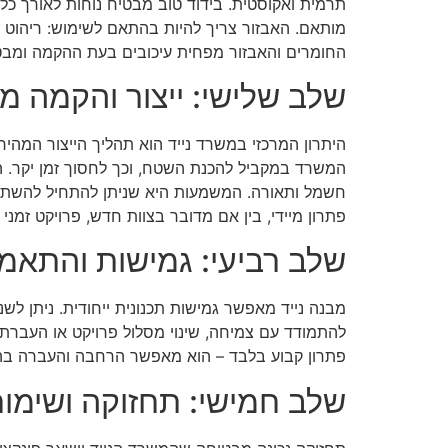
תרמית ואקוסטית. בידוד טוב מבטיח נוחות לאורך כל 
מותאם. האבזור צריך להיות בהתאם לשימוש: ריהוט א
החומרים והאבזור מפחית עיכובים בעת ההקמה ומבט
שלב שלישי: ייצור והקמה מ
היתרון המרכזי במשרד נייד הוא תהליך הייצור המהי
המשרד במקביל להכנת השטח, וכך לחסוך זמן יקר. הה
חשמל ותאורה. המשמעות היא שניתן להתחיל להשתמש
פתרון מיידי, בין אם מדובר בצוות חדש, פרויקט זמני
שלב רביעי: גמישות והתאמ
מבנה נייד מאפשר גמישות תכנונית ייחודית. ניתן ל
להתמודד עם צמיחה, שינוי מסלול פרויקט או העברת פ
פתרון קבוע בלבד – הוא מאפשר הרחבה והעברה בהת
שלב חמישי: תחזוקה ושימור